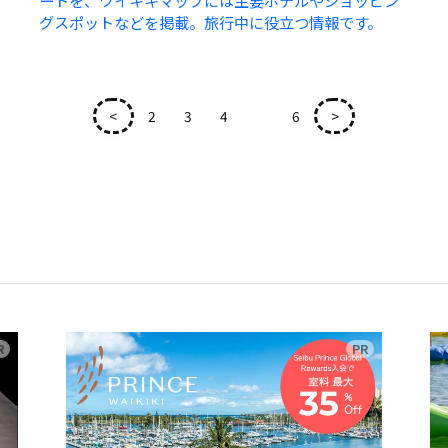
ートを、ワイキキマップには主要ホテルやショッピン
グスポットなどを掲載。旅行中に役立つ情報です。
<
2
3
4
5
6
>
広告
広