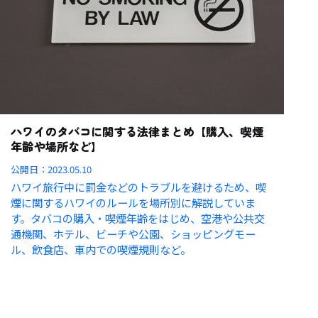
ハワイのタバコに関する法律まとめ【購入、喫煙
年齢や場所など】
公開日：
2023.05.10
ハワイ旅行中に罰金などのトラブルを避けるため、喫
煙に関するハワイのルールを場所別に解説していま
す。タバコの購入・喫煙年齢をはじめ、空港や公共交
通機関、ホテル、ビーチや公園、ショッピングモー
ル、飲食店、車内での喫煙規則など。