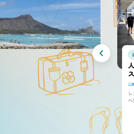
公
レ
へ