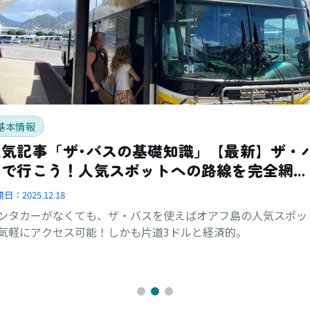
基本情報
人気記事「ザ･バスの基礎知識」【最新】ザ・
スで行こう！人気スポットへの路線を完全網
羅！
開日：
2025.12.18
ンタカーがなくても、ザ・バスを使えばオアフ島の人気スポッ
気軽にアクセス可能！しかも片道3ドルと経済的。