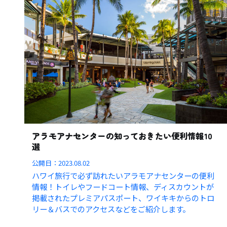
アラモアナセンターの知っておきたい便利情報10
選
公開日：
2023.08.02
ハワイ旅行で必ず訪れたいアラモアナセンターの便利
情報！トイレやフードコート情報、ディスカウントが
掲載されたプレミアパスポート、ワイキキからのトロ
リー＆バスでのアクセスなどをご紹介します。