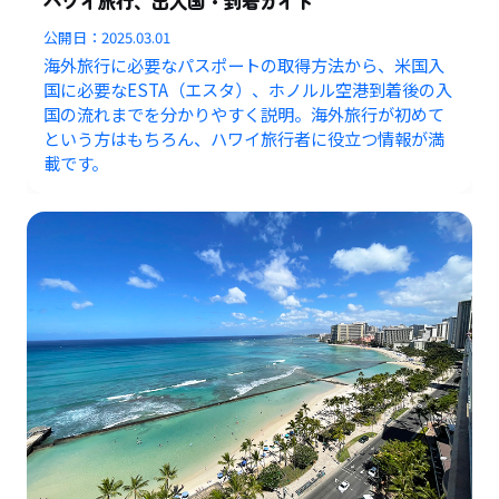
ハワイ旅行、出入国・到着ガイド
公開日：
2025.03.01
海外旅行に必要なパスポートの取得方法から、米国入
国に必要なESTA（エスタ）、ホノルル空港到着後の入
国の流れまでを分かりやすく説明。海外旅行が初めて
という方はもちろん、ハワイ旅行者に役立つ情報が満
載です。