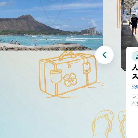
公
レ
へ