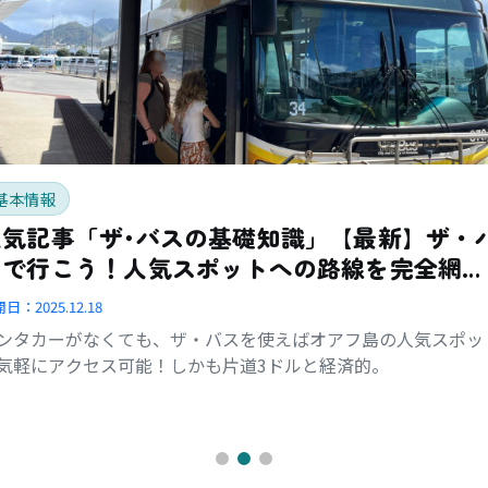
基本情報
人気記事「ザ･バスの基礎知識」【最新】ザ・
スで行こう！人気スポットへの路線を完全網
羅！
開日：
2025.12.18
ンタカーがなくても、ザ・バスを使えばオアフ島の人気スポッ
気軽にアクセス可能！しかも片道3ドルと経済的。