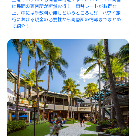
は民間の両替所が断然お得！ 両替レートがお得な
上、中には手数料が無しというところも!? ハワイ旅
行における現金の必要性から両替所の情報までまとめ
て紹介！