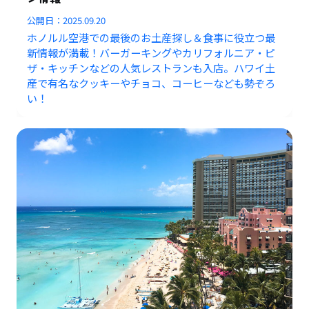
公開日：
2025.09.20
ホノルル空港での最後のお土産探し＆食事に役立つ最
新情報が満載！バーガーキングやカリフォルニア・ピ
ザ・キッチンなどの人気レストランも入店。ハワイ土
産で有名なクッキーやチョコ、コーヒーなども勢ぞろ
い！