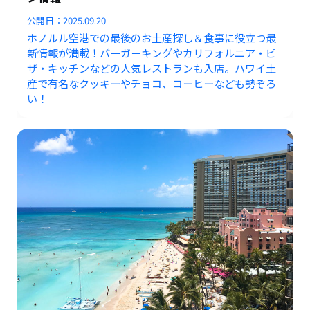
公開日：
2025.09.20
ホノルル空港での最後のお土産探し＆食事に役立つ最
新情報が満載！バーガーキングやカリフォルニア・ピ
ザ・キッチンなどの人気レストランも入店。ハワイ土
産で有名なクッキーやチョコ、コーヒーなども勢ぞろ
い！