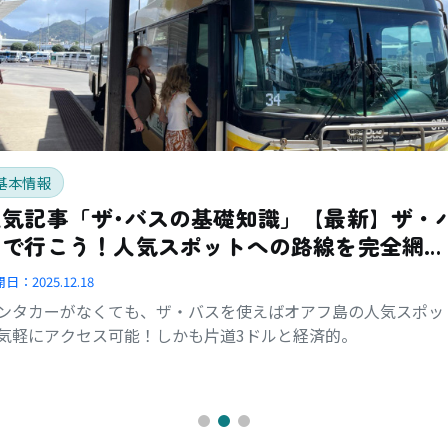
基本情報
人気記事「ザ･バスの基礎知識」【最新】ザ・
スで行こう！人気スポットへの路線を完全網
羅！
開日：
2025.12.18
ンタカーがなくても、ザ・バスを使えばオアフ島の人気スポッ
気軽にアクセス可能！しかも片道3ドルと経済的。