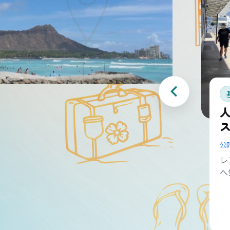
公
レ
へ