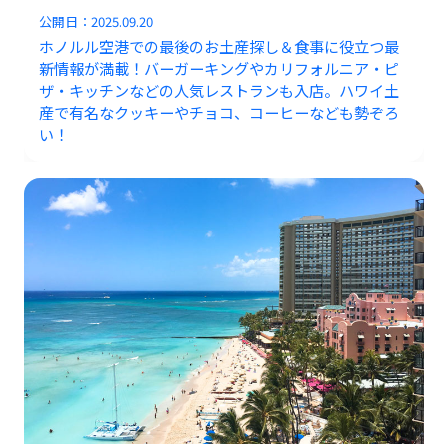
公開日：
2025.09.20
ホノルル空港での最後のお土産探し＆食事に役立つ最
新情報が満載！バーガーキングやカリフォルニア・ピ
ザ・キッチンなどの人気レストランも入店。ハワイ土
産で有名なクッキーやチョコ、コーヒーなども勢ぞろ
い！