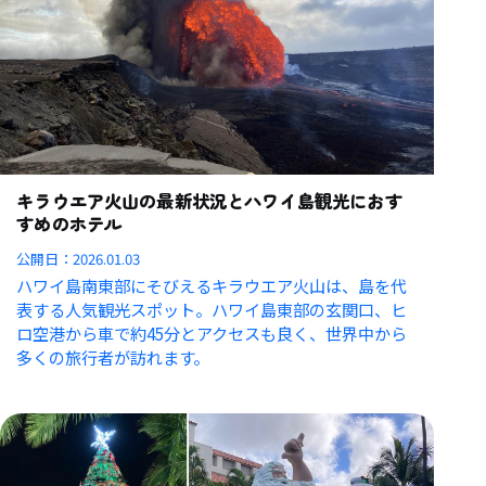
キラウエア火山の最新状況とハワイ島観光におす
すめのホテル
公開日：
2026.01.03
ハワイ島南東部にそびえるキラウエア火山は、島を代
表する人気観光スポット。ハワイ島東部の玄関口、ヒ
ロ空港から車で約45分とアクセスも良く、世界中から
多くの旅行者が訪れます。