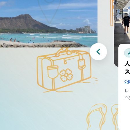
公
レ
へ