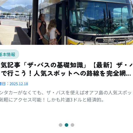
基本情報
人気記事「ザ･バスの基礎知識」【最新】ザ・
スで行こう！人気スポットへの路線を完全網
羅！
開日：
2025.12.18
ンタカーがなくても、ザ・バスを使えばオアフ島の人気スポッ
気軽にアクセス可能！しかも片道3ドルと経済的。