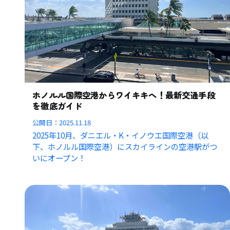
ホノルル国際空港からワイキキへ！最新交通手段
を徹底ガイド
公開日：
2025.11.18
2025年10月、ダニエル・K・イノウエ国際空港（以
下、ホノルル国際空港）にスカイラインの空港駅がつ
いにオープン！