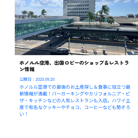
ホノルル空港、出国ロビーのショップ＆レストラ
ン情報
公開日：
2025.09.20
ホノルル空港での最後のお土産探し＆食事に役立つ最
新情報が満載！バーガーキングやカリフォルニア・ピ
ザ・キッチンなどの人気レストランも入店。ハワイ土
産で有名なクッキーやチョコ、コーヒーなども勢ぞろ
い！