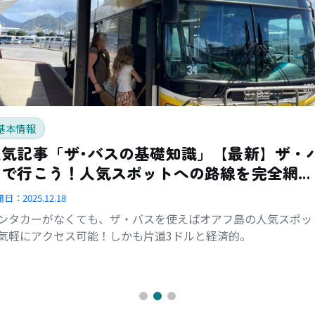
基本情報
人気記事「ザ･バスの基礎知識」【最新】ザ・
スで行こう！人気スポットへの路線を完全網
羅！
開日：
2025.12.18
ンタカーがなくても、ザ・バスを使えばオアフ島の人気スポッ
気軽にアクセス可能！しかも片道3ドルと経済的。