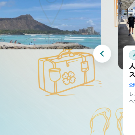
公
レ
へ