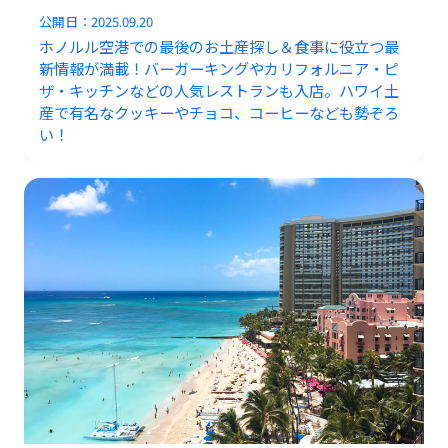
公開日：
2025.09.20
ホノルル空港での最後のお土産探し＆食事に役立つ最
新情報が満載！バーガーキングやカリフォルニア・ピ
ザ・キッチンなどの人気レストランも入店。ハワイ土
産で有名なクッキーやチョコ、コーヒーなども勢ぞろ
い！