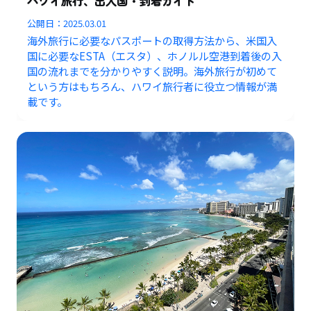
ハワイ旅行、出入国・到着ガイド
公開日：
2025.03.01
海外旅行に必要なパスポートの取得方法から、米国入
国に必要なESTA（エスタ）、ホノルル空港到着後の入
国の流れまでを分かりやすく説明。海外旅行が初めて
という方はもちろん、ハワイ旅行者に役立つ情報が満
載です。