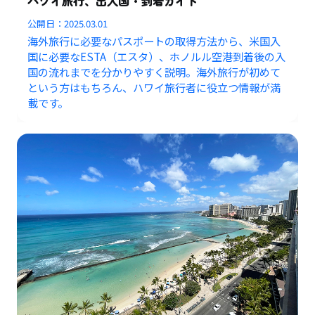
ハワイ旅行、出入国・到着ガイド
公開日：
2025.03.01
海外旅行に必要なパスポートの取得方法から、米国入
国に必要なESTA（エスタ）、ホノルル空港到着後の入
国の流れまでを分かりやすく説明。海外旅行が初めて
という方はもちろん、ハワイ旅行者に役立つ情報が満
載です。