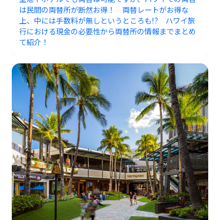
は民間の両替所が断然お得！ 両替レートがお得な
上、中には手数料が無しというところも!? ハワイ旅
行における現金の必要性から両替所の情報までまとめ
て紹介！