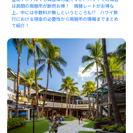
は民間の両替所が断然お得！ 両替レートがお得な
上、中には手数料が無しというところも!? ハワイ旅
行における現金の必要性から両替所の情報までまとめ
て紹介！