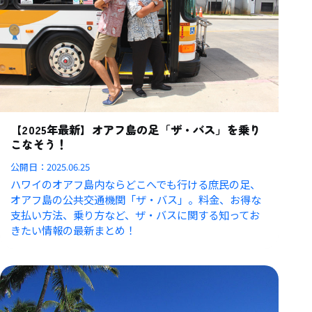
【2025年最新】オアフ島の足「ザ・バス」を乗り
こなそう！
公開日：
2025.06.25
ハワイのオアフ島内ならどこへでも行ける庶民の足、
オアフ島の公共交通機関「ザ・バス」。料金、お得な
支払い方法、乗り方など、ザ・バスに関する知ってお
きたい情報の最新まとめ！