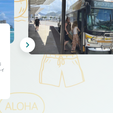
・
楽
のイ