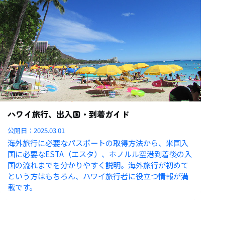
ハワイ旅行、出入国・到着ガイド
公開日：
2025.03.01
海外旅行に必要なパスポートの取得方法から、米国入
国に必要なESTA（エスタ）、ホノルル空港到着後の入
国の流れまでを分かりやすく説明。海外旅行が初めて
という方はもちろん、ハワイ旅行者に役立つ情報が満
載です。