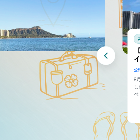
【
公
8
し
ベ