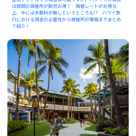
は民間の両替所が断然お得！ 両替レートがお得な
上、中には手数料が無しというところも!? ハワイ旅
行における現金の必要性から両替所の情報までまとめ
て紹介！