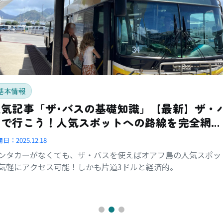
基本情報
人気記事「ザ･バスの基礎知識」【最新】ザ・
スで行こう！人気スポットへの路線を完全網
羅！
開日：
2025.12.18
ンタカーがなくても、ザ・バスを使えばオアフ島の人気スポッ
気軽にアクセス可能！しかも片道3ドルと経済的。