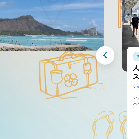
公
レ
へ