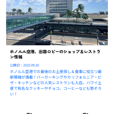
ホノルル空港、出国ロビーのショップ＆レストラ
ン情報
公開日：
2025.09.20
ホノルル空港での最後のお土産探し＆食事に役立つ最
新情報が満載！バーガーキングやカリフォルニア・ピ
ザ・キッチンなどの人気レストランも入店。ハワイ土
産で有名なクッキーやチョコ、コーヒーなども勢ぞろ
い！