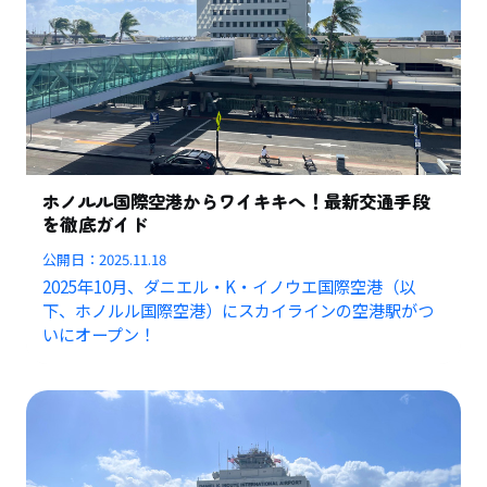
ホノルル国際空港からワイキキへ！最新交通手段
を徹底ガイド
公開日：
2025.11.18
2025年10月、ダニエル・K・イノウエ国際空港（以
下、ホノルル国際空港）にスカイラインの空港駅がつ
いにオープン！