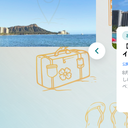
【
公
8
し
ベ