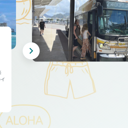
・
楽
のイ