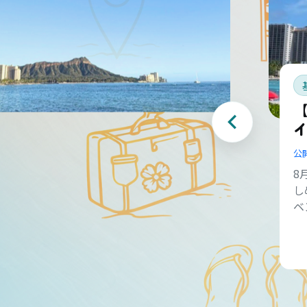
【
公
8
し
ベ