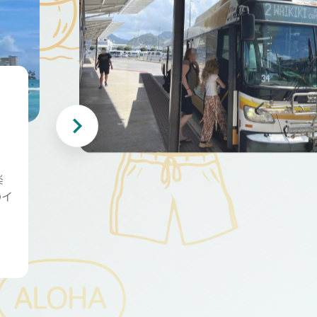
・
楽
のイ