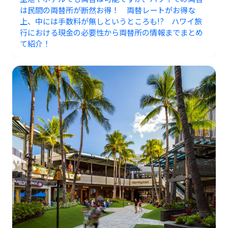
は民間の両替所が断然お得！ 両替レートがお得な
上、中には手数料が無しというところも!? ハワイ旅
行における現金の必要性から両替所の情報までまとめ
て紹介！