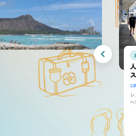
公
レ
へ