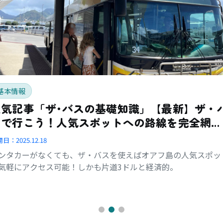
基本情報
人気記事「ザ･バスの基礎知識」【最新】ザ・
スで行こう！人気スポットへの路線を完全網
羅！
開日：
2025.12.18
ンタカーがなくても、ザ・バスを使えばオアフ島の人気スポッ
気軽にアクセス可能！しかも片道3ドルと経済的。