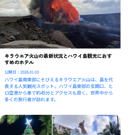
キラウエア火山の最新状況とハワイ島観光におす
すめのホテル
公開日：
2026.01.03
ハワイ島南東部にそびえるキラウエア火山は、島を代
表する人気観光スポット。ハワイ島東部の玄関口、ヒ
ロ空港から車で約45分とアクセスも良く、世界中から
多くの旅行者が訪れます。