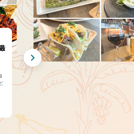
最
編
ど