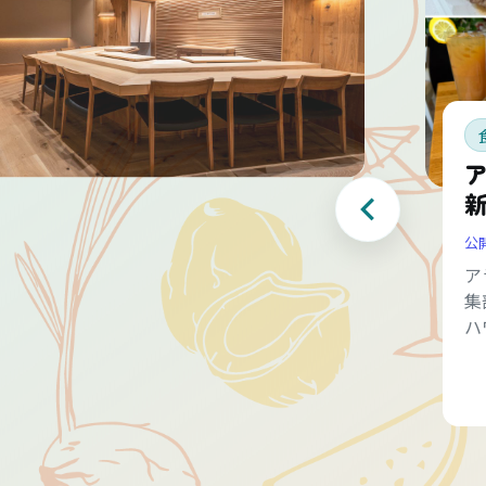
公
ア
集
ハ