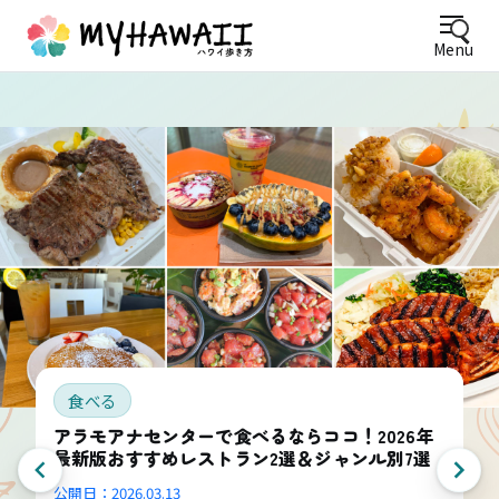
Menu
食べる
アラモアナセンターで食べるならココ！2026年
最新版おすすめレストラン2選＆ジャンル別7選
公開日：
2026.03.13