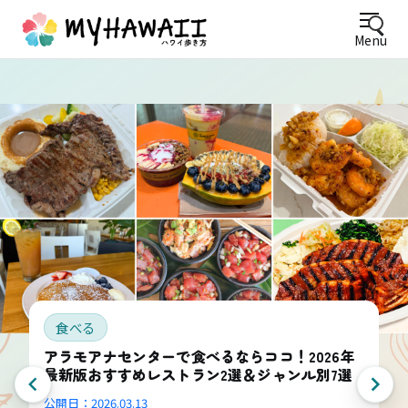
Menu
食べる
アラモアナセンターで食べるならココ！2026年
最新版おすすめレストラン2選＆ジャンル別7選
公開日：
2026.03.13