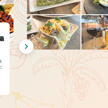
最
編
ど