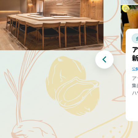
公
ア
集
ハ