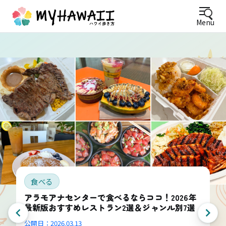
Menu
食べる
アラモアナセンターで食べるならココ！2026年
最新版おすすめレストラン2選＆ジャンル別7選
公開日：
2026.03.13