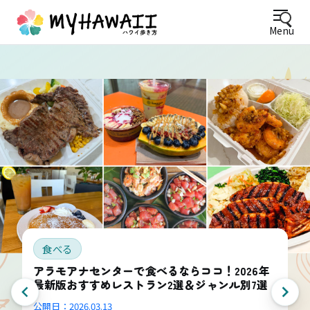
Menu
食べる
アラモアナセンターで食べるならココ！2026年
最新版おすすめレストラン2選＆ジャンル別7選
公開日：
2026.03.13