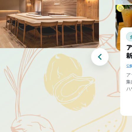
公
ア
集
ハ