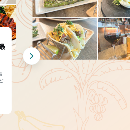
最
編
ど