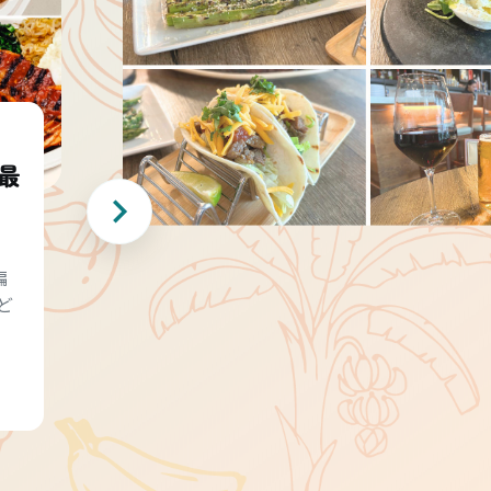
最
編
ど