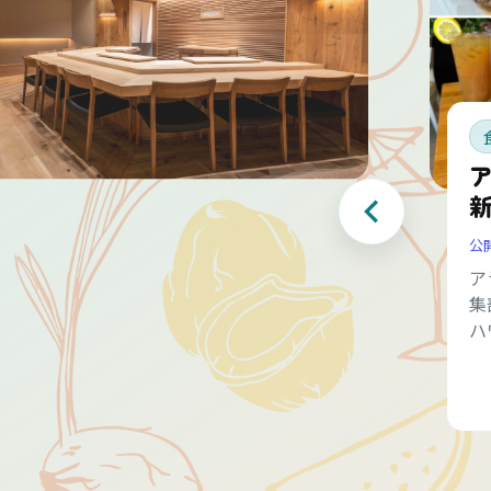
公
ア
集
ハ