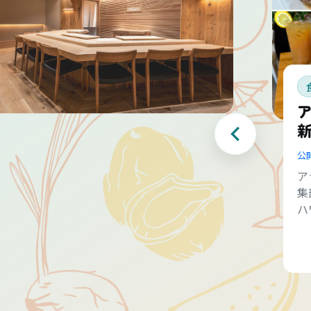
公
ア
集
ハ