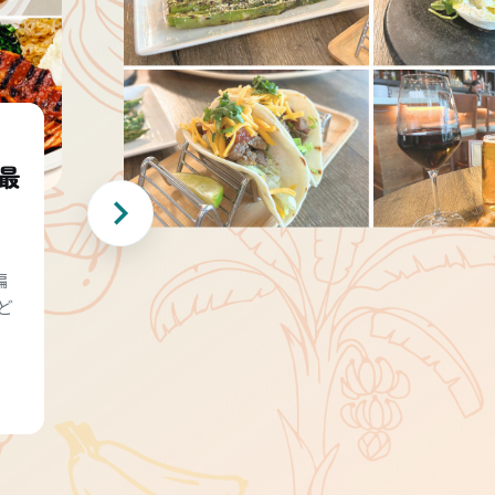
最
編
ど