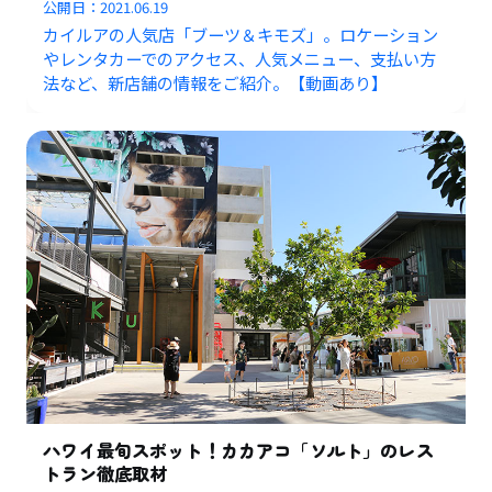
公開日：
2021.06.19
カイルアの人気店「ブーツ＆キモズ」。ロケーション
やレンタカーでのアクセス、人気メニュー、支払い方
法など、新店舗の情報をご紹介。【動画あり】
ハワイ最旬スポット！カカアコ「ソルト」のレス
トラン徹底取材