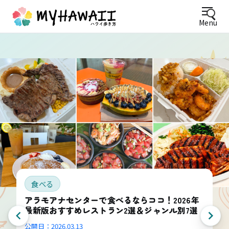
Menu
食べる
アラモアナセンターで食べるならココ！2026年
最新版おすすめレストラン2選＆ジャンル別7選
公開日：
2026.03.13