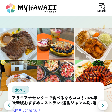
Menu
食べる
アラモアナセンターで食べるならココ！2026年
最新版おすすめレストラン2選＆ジャンル別7選
公開日：
2026.03.13