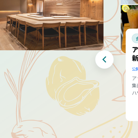
公
ア
集
ハ