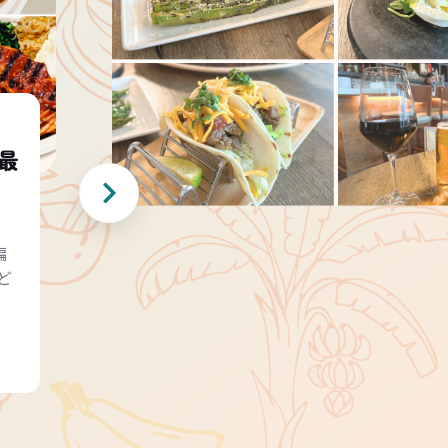
最
編
ど