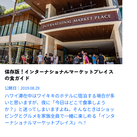
保存版！インターナショナルマーケットプレイス
の食ガイド
公開日：
2019.08.29
ハワイ滞在中はワイキキのホテルに宿泊する場合が多
いと思いますが、夜に「今日はどこで食事しよう
か？」と迷ってしまいますよね。そんなときはショッ
ピングとグルメを家族全員で一緒に楽しめる「インタ
ーナショナルマーケットプレイス」へ！