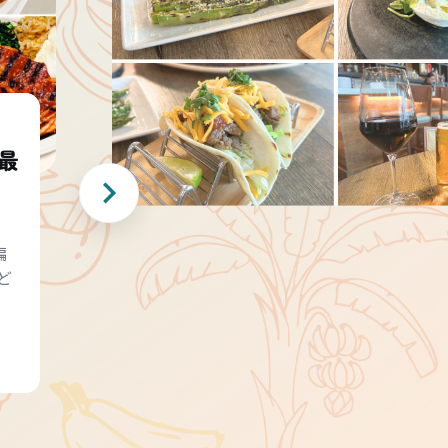
最
編
ど