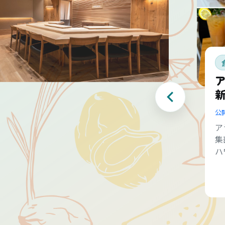
公
ア
集
ハ