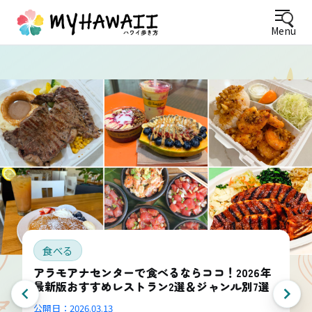
Menu
食べる
アラモアナセンターで食べるならココ！2026年
最新版おすすめレストラン2選＆ジャンル別7選
公開日：
2026.03.13