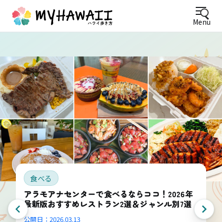
Menu
食べる
アラモアナセンターで食べるならココ！2026年
最新版おすすめレストラン2選＆ジャンル別7選
公開日：
2026.03.13