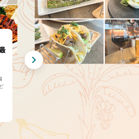
最
編
ど