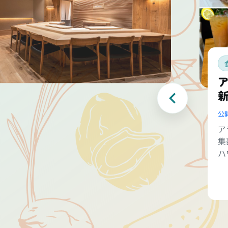
公
ア
集
ハ