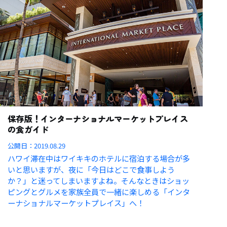
保存版！インターナショナルマーケットプレイス
の食ガイド
公開日：
2019.08.29
ハワイ滞在中はワイキキのホテルに宿泊する場合が多
いと思いますが、夜に「今日はどこで食事しよう
か？」と迷ってしまいますよね。そんなときはショッ
ピングとグルメを家族全員で一緒に楽しめる「インタ
ーナショナルマーケットプレイス」へ！