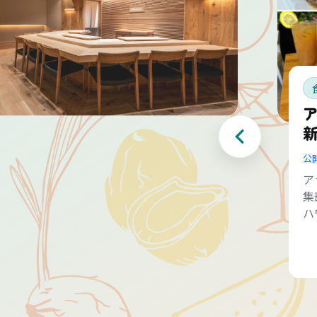
公
ア
集
ハ