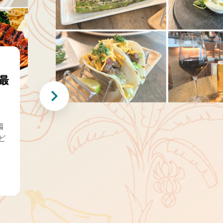
最
編
ど