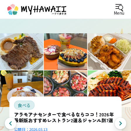
Menu
食べる
アラモアナセンターで食べるならココ！2026年
最新版おすすめレストラン2選＆ジャンル別7選
公開日：
2026.03.13