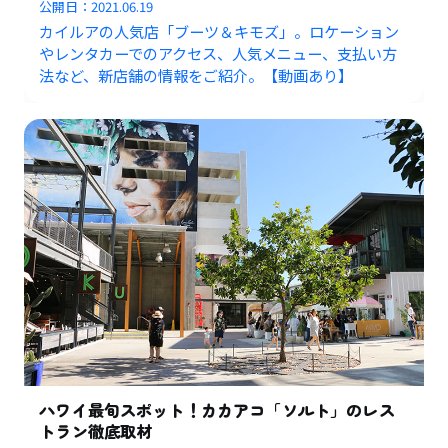
公開日：
2021.06.19
カイルアの人気店「ブーツ＆キモズ」。ロケーション
やレンタカーでのアクセス、人気メニュー、支払い方
法など、新店舗の情報をご紹介。【動画あり】
ハワイ最旬スポット！カカアコ「ソルト」のレス
トラン徹底取材