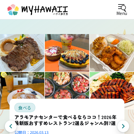
Menu
食べる
アラモアナセンターで食べるならココ！2026年
最新版おすすめレストラン2選＆ジャンル別7選
公開日：
2026.03.13