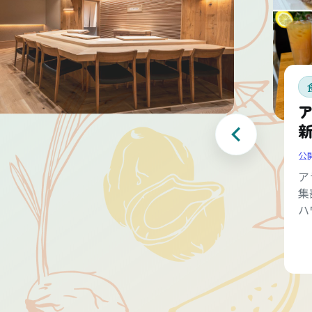
公
ア
集
ハ