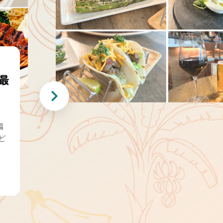
最
編
ど