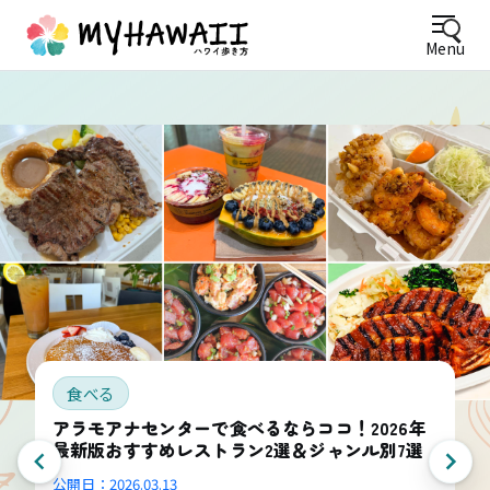
Menu
食べる
アラモアナセンターで食べるならココ！2026年
最新版おすすめレストラン2選＆ジャンル別7選
公開日：
2026.03.13