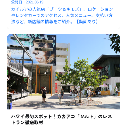
公開日：
2021.06.19
カイルアの人気店「ブーツ＆キモズ」。ロケーション
やレンタカーでのアクセス、人気メニュー、支払い方
法など、新店舗の情報をご紹介。【動画あり】
ハワイ最旬スポット！カカアコ「ソルト」のレス
トラン徹底取材