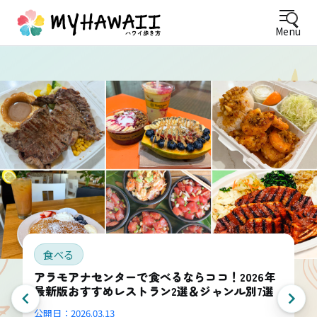
Menu
食べる
アラモアナセンターで食べるならココ！2026年
最新版おすすめレストラン2選＆ジャンル別7選
公開日：
2026.03.13