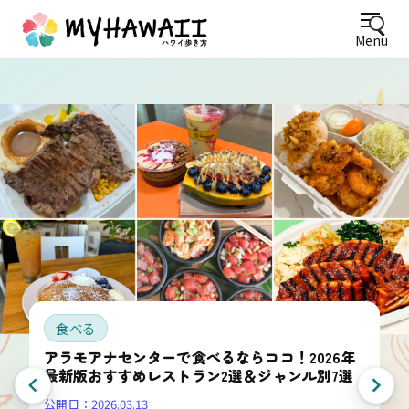
Menu
食べる
アラモアナセンターで食べるならココ！2026年
最新版おすすめレストラン2選＆ジャンル別7選
公開日：
2026.03.13