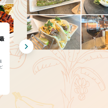
最
編
ど