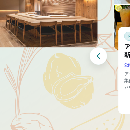
公
ア
集
ハ