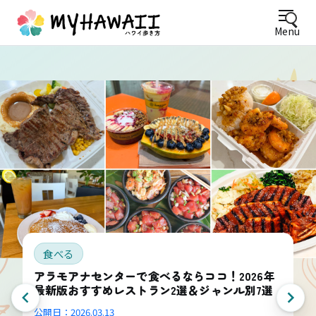
Menu
食べる
アラモアナセンターで食べるならココ！2026年
最新版おすすめレストラン2選＆ジャンル別7選
公開日：
2026.03.13