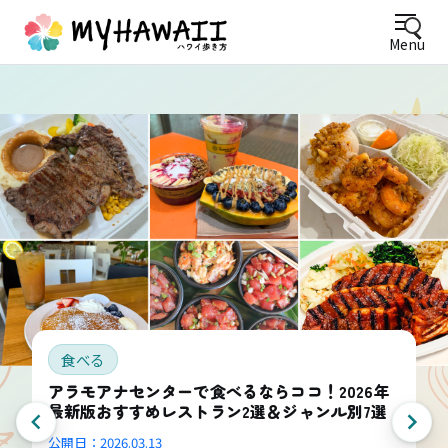
Menu
食べる
アラモアナセンターで食べるならココ！2026年
最新版おすすめレストラン2選＆ジャンル別7選
公開日：
2026.03.13