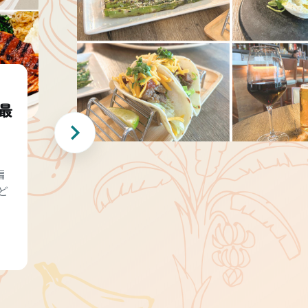
最
編
ど