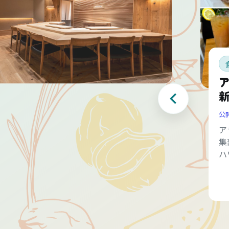
公
ア
集
ハ