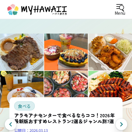
Menu
食べる
アラモアナセンターで食べるならココ！2026年
最新版おすすめレストラン2選＆ジャンル別7選
公開日：
2026.03.13